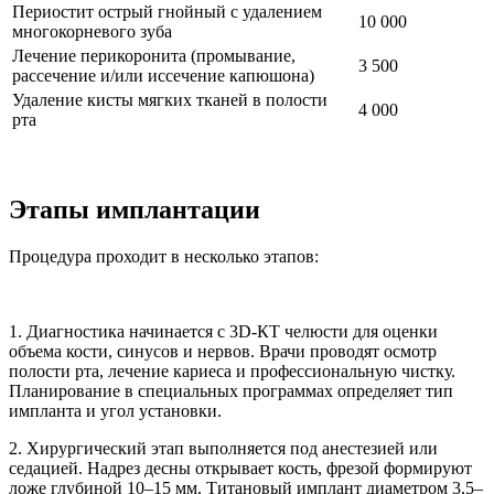
Периостит острый гнойный с удалением
10 000
многокорневого зуба
Лечение перикоронита (промывание,
3 500
рассечение и/или иссечение капюшона)
Удаление кисты мягких тканей в полости
4 000
рта
Этапы имплантации
Процедура проходит в несколько этапов:
1. Диагностика начинается с 3D-КТ челюсти для оценки
объема кости, синусов и нервов. Врачи проводят осмотр
полости рта, лечение кариеса и профессиональную чистку.
Планирование в специальных программах определяет тип
импланта и угол установки.
2. Хирургический этап выполняется под анестезией или
седацией. Надрез десны открывает кость, фрезой формируют
ложе глубиной 10–15 мм. Титановый имплант диаметром 3,5–