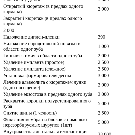
Открытый кюретаж (в предлах одного
2 000
кармана)
Закрытый кюретаж (в предлах одного
кармана)
2 000
Наложение диплен-пленки
390
Наложение пародотальной повязки в
1 000
области одног зуба
Гингивэктомия в области одного зуба
2 000
Удаление импланта (простое)
2 500
Удаление импланта (сложное)
3 500
Установка формирователя десны
3 000
Лечение альвеолита с кюретажем лунки
2 000
(одно посещение)
Удаление экзостоза в пределах одного зуба
3 000
Раскрытие коронки полуретенированного
5 000
зуба
Снятие шины (1 челюсть)
2 500
Фиксация мембран и блоков с помощью
5 000
нерезорбируемых шурупов (1шт)
Внутрикостная дентальная имплантация
28 000