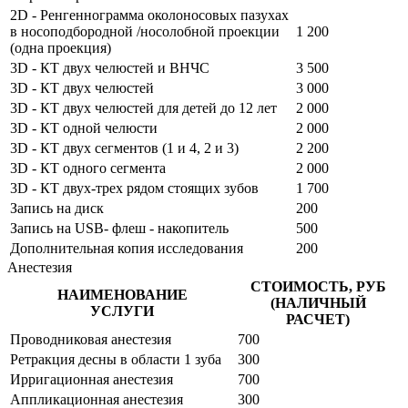
2D - Ренгеннограмма околоносовых пазухах
в носоподбородной /носолобной проекции
1 200
(одна проекция)
3D - КТ двух челюстей и ВНЧС
3 500
3D - КТ двух челюстей
3 000
3D - КТ двух челюстей для детей до 12 лет
2 000
3D - КТ одной челюсти
2 000
3D - КТ двух сегментов (1 и 4, 2 и 3)
2 200
3D - КТ одного сегмента
2 000
3D - КТ двух-трех рядом стоящих зубов
1 700
Запись на диск
200
Запись на USB- флеш - накопитель
500
Дополнительная копия исследования
200
Анестезия
СТОИМОСТЬ, РУБ
НАИМЕНОВАНИЕ
(НАЛИЧНЫЙ
УСЛУГИ
РАСЧЕТ)
Проводниковая анестезия
700
Ретракция десны в области 1 зуба
300
Ирригационная анестезия
700
Аппликационная анестезия
300