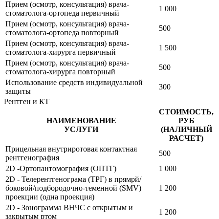
Прием (осмотр, консультация) врача-
1 000
стоматолога-ортопеда первичный
Прием (осмотр, консультация) врача-
500
стоматолога-ортопеда повторный
Прием (осмотр, консультация) врача-
1 500
стоматолога-хирурга первичный
Прием (осмотр, консультация) врача-
500
стоматолога-хирурга повторный
Использование средств индивидуальной
300
защиты
Рентген и КТ
СТОИМОСТЬ,
НАИМЕНОВАНИЕ
РУБ
УСЛУГИ
(НАЛИЧНЫЙ
РАСЧЕТ)
Прицельная внутриротовая контактная
500
рентгенография
2D -Ортопантомография (ОПТГ)
1 000
2D - Телерентгенограма (ТРГ) в прямрй/
боковой/подбородочно-теменной (SMV)
1 200
проекции (одна проекция)
2D - Зонограмма ВНЧС с открытым и
1 200
закрытым ртом