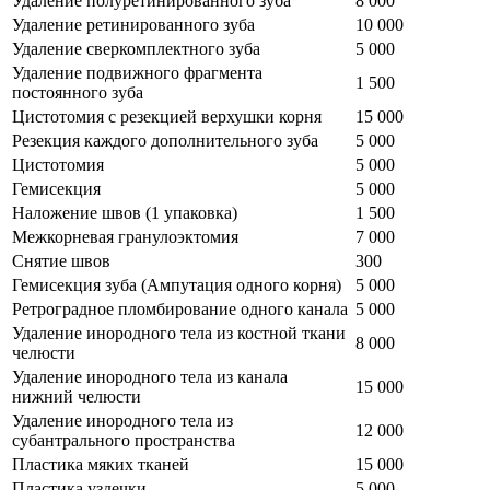
Удаление полуретинированного зуба
8 000
Удаление ретинированного зуба
10 000
Удаление сверкомплектного зуба
5 000
Удаление подвижного фрагмента
1 500
постоянного зуба
Цистотомия с резекцией верхушки корня
15 000
Резекция каждого дополнительного зуба
5 000
Цистотомия
5 000
Гемисекция
5 000
Наложение швов (1 упаковка)
1 500
Межкорневая гранулоэктомия
7 000
Снятие швов
300
Гемисекция зуба (Ампутация одного корня)
5 000
Ретроградное пломбирование одного канала
5 000
Удаление инородного тела из костной ткани
8 000
челюсти
Удаление инородного тела из канала
15 000
нижний челюсти
Удаление инородного тела из
12 000
субантрального пространства
Пластика мяких тканей
15 000
Пластика уздечки
5 000