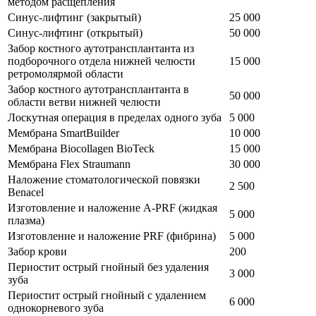
методом расщепления
Синус-лифтинг (закрытый)
25 000
Синус-лифтинг (открытый)
50 000
Забор костного аутотрансплантанта из
подборочного отдела нижней челюсти
15 000
ретромолярмой области
Забор костного аутотрансплантанта в
50 000
области ветви нижней челюсти
Лоскутная операция в пределах одного зуба
5 000
Мембрана SmartBuilder
10 000
Мембрана Biocollagen BioTeck
15 000
Мембрана Flex Straumann
30 000
Наложение стоматологической повязки
2 500
Benacel
Изготовление и наложение A-PRF (жидкая
5 000
плазма)
Изготовление и наложение PRF (фибрина)
5 000
Забор крови
200
Периостит острый гнойный без удаления
3 000
зуба
Периостит острый гнойный с удалением
6 000
однокорневого зуба