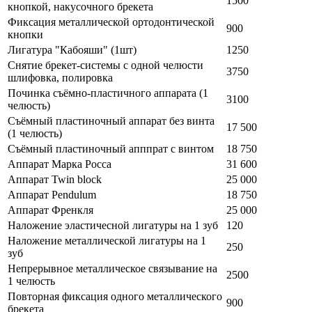
1500
кнопкой, накусочного брекета
Фиксация металлической ортодонтической
900
кнопки
Лигатура "Кабояши" (1шт)
1250
Снятие брекет-системы с одной челюсти
3750
шлифовка, полировка
Починка съёмно-пластичного аппарата (1
3100
челюсть)
Съёмный пластиночный аппарат без винта
17 500
(1 челюсть)
Съёмный пластиночный апппрат с винтом
18 750
Аппарат Марка Росса
31 600
Аппарат Twin block
25 000
Аппарат Pendulum
18 750
Аппарат Френкля
25 000
Наложение эластичесной лигатуры на 1 зуб
120
Наложение металлической лигатуры на 1
250
зуб
Непрерывное металлическое связывание на
2500
1 челюсть
Повторная фиксация одного металлического
900
брекета