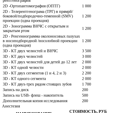
рентгенография
2D -Ортопантомография (ОПТГ)
1 000
2D - Телерентгенограма (ТРГ) в прямрй/
боковой/подбородочно-теменной (SMV)
1 200
проекции (одна проекция)
2D - Зонограмма ВНЧС с открытым и
1 200
закрытым ртом
2D - Ренгеннограмма околоносовых пазухах
в носоподбородной /носолобной проекции
1 200
(одна проекция)
3D - КТ двух челюстей и ВНЧС
3 500
3D - КТ двух челюстей
3 000
3D - КТ двух челюстей для детей до 12 лет
2 000
3D - КТ одной челюсти
2 000
3D - КТ двух сегментов (1 и 4, 2 и 3)
2 200
3D - КТ одного сегмента
2 000
3D - КТ двух-трех рядом стоящих зубов
1 700
Запись на диск
200
Запись на USB- флеш - накопитель
500
Дополнительная копия исследования
200
Анестезия
СТОИМОСТЬ, РУБ